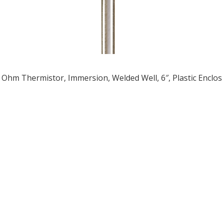
 Ohm Thermistor, Immersion, Welded Well, 6″, Plastic Enclo
ều
ớng
t