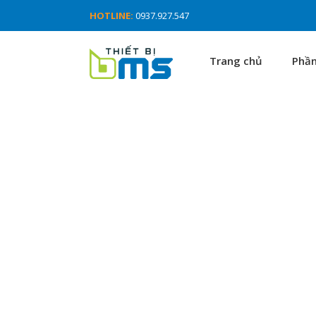
HOTLINE:
0937.927.547
Trang chủ
Phầ