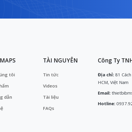
EMAPS
TÀI NGUYÊN
Công Ty TNH
úng tôi
Tin tức
Địa chỉ:
81 Cách
HCM, Việt Nam
phẩm
Videos
Email:
thietbibm
g dẫn
Tài liệu
Hotline:
0937.9
hệ
FAQs