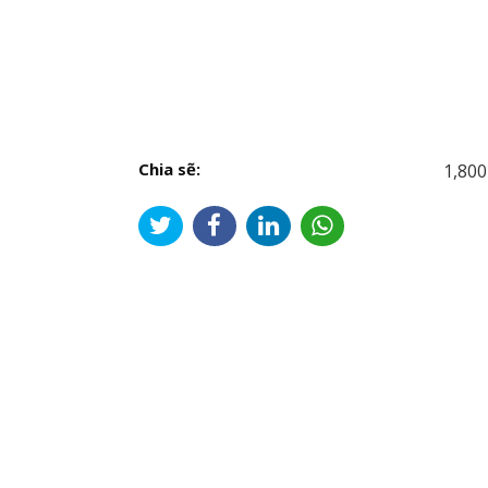
Chia sẽ:
1,800
Đi
hư
bài
viế