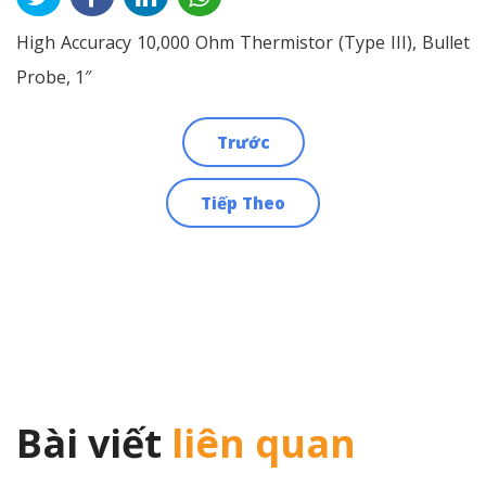
High Accuracy 10,000 Ohm Thermistor (Type III), Bullet
Probe, 1″
Trước
Điều
Tiếp Theo
hướng
bài
viết
Bài viết
liên quan