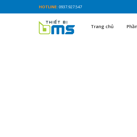
HOTLINE:
0937.927.547
Trang chủ
Phầ