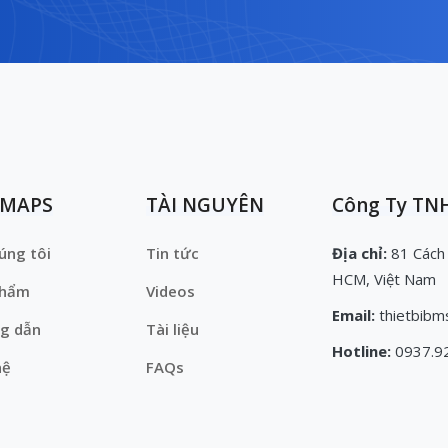
EMAPS
TÀI NGUYÊN
Công Ty TNH
úng tôi
Tin tức
Địa chỉ:
81 Cách
HCM, Việt Nam
phẩm
Videos
Email:
thietbibm
g dẫn
Tài liệu
Hotline:
0937.9
hệ
FAQs