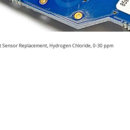
 Sensor Replacement, Hydrogen Chloride, 0-30 ppm
ều
ớng
t