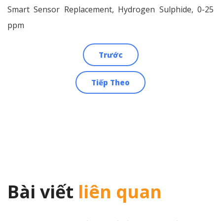
Smart Sensor Replacement, Hydrogen Sulphide, 0-25
ppm
Trước
Điều
Tiếp Theo
hướng
bài
viết
Bài viết
liên quan