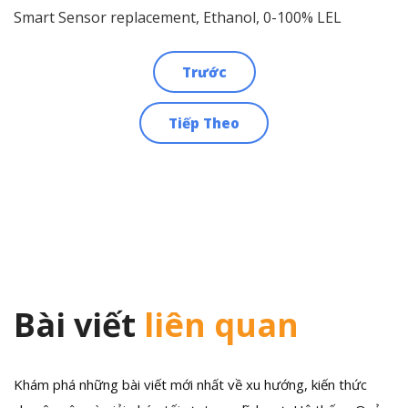
Smart Sensor replacement, Ethanol, 0-100% LEL
Trước
Điều
Tiếp Theo
hướng
bài
viết
Bài viết
liên quan
Khám phá những bài viết mới nhất về xu hướng, kiến thức