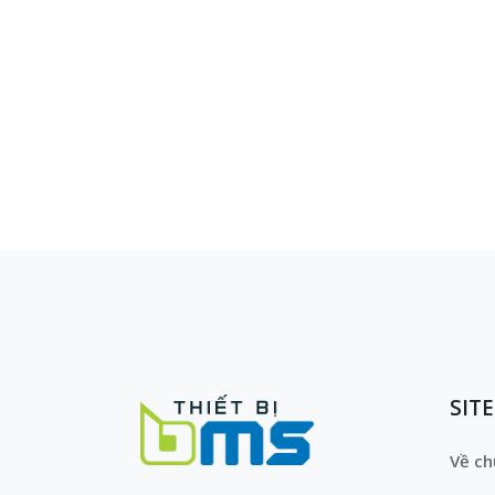
SIT
Về ch