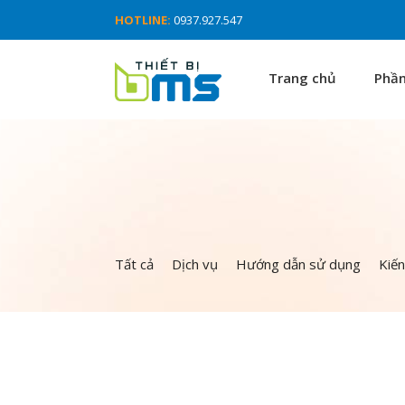
HOTLINE:
0937.927.547
Trang chủ
Phầ
Tất cả
Dịch vụ
Hướng dẫn sử dụng
Kiế